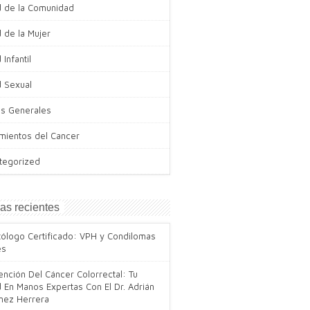
d de la Comunidad
 de la Mujer
 Infantil
d Sexual
s Generales
amientos del Cancer
tegorized
as recientes
tólogo Certificado: VPH y Condilomas
es
nción Del Cáncer Colorrectal: Tu
 En Manos Expertas Con El Dr. Adrián
ínez Herrera