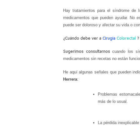
Hay tratamientos para el síndrome de In
medicamentos que pueden ayudar. No es pe
puede ser doloroso y afectar su vida o con
¿Cuándo debe ver a
Cirugía
Colorectal
?
Sugerimos consultarnos
cuando los s
medicamentos sin receta
s
no están
funci
He aquí algunas señales que pueden indi
Herrera
:
Problemas estomacale
más de lo usual.
La pérdida inexplicabl