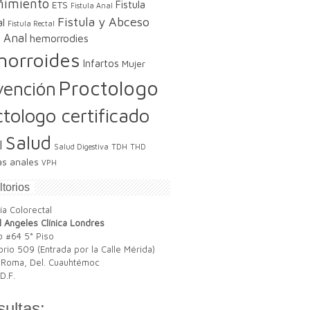
ñimiento
Fistula
ETS
Fistula Anal
Fistula y Abceso
l
Fistula Rectal
 Anal
hemorrodies
orroides
Infartos
Mujer
Proctologo
vención
ctologo certificado
Salud
l
Salud Digestiva
TDH
THD
as anales
VPH
torios
l Angeles Clínica Londres
 #64 5° Piso
orio 509 (Entrada por la Calle Mérida)
 Roma, Del. Cuauhtémoc
D.F.
ultas: