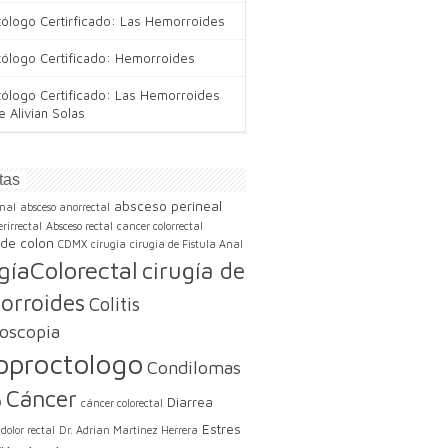
tólogo Certirficado: Las Hemorroides
tólogo Certificado: Hemorroides
tólogo Certificado: Las Hemorroides
e Alivian Solas
tas
absceso perineal
nal
absceso anorrectal
rirrectal
Absceso rectal
cancer colorrectal
de colon
CDMX
cirugia
cirugia de Fistula Anal
gíaColorectal
cirugía de
orroides
Colitis
oscopia
oproctologo
Condilomas
Cáncer
Diarrea
9
cáncer colorectal
Estres
dolor rectal
Dr. Adrian Martinez Herrera