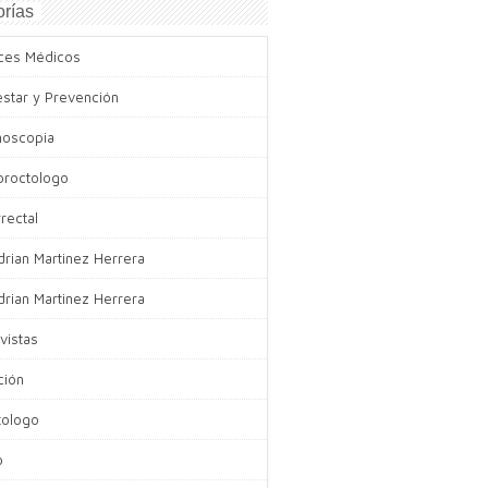
rías
ces Médicos
estar y Prevención
noscopia
proctologo
rectal
drian Martinez Herrera
drian Martinez Herrera
vistas
ción
tologo
o