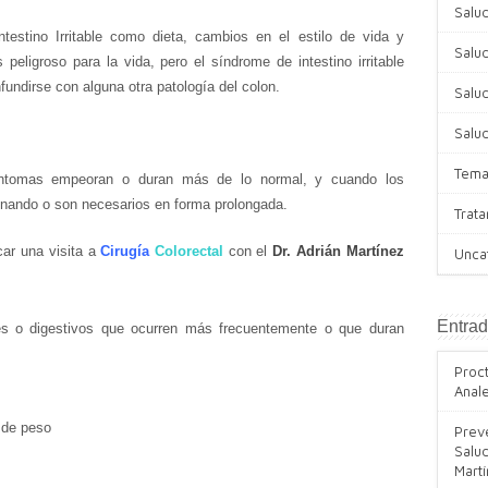
Salu
testino Irritable como dieta, cambios en el estilo de vida y
Salud
ligroso para la vida, pero el síndrome de intestino irritable
fundirse con alguna otra patología del colon.
Salud
Salu
Tema
íntomas empeoran o duran más de lo normal, y cuando los
onando o son necesarios
en forma
prolongad
a
.
Trat
car una visita a
Cirugía
Colorectal
con el
Dr. Adrián Martínez
Unca
Entrad
s o digestivos que ocurren más frecuentemente o que duran
Proc
Anal
e de peso
Preve
Salud
Mart