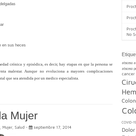
 delgadas
Proc
Proc
uar
Proc
No S
e en sus heces
Etique
absceso a
edad crónica y episódica, es decir, hay etapas en que la persona se
absceso pe
menta malestar. Aunque no evoluciona a mayores complicaciones
cancer 
ntal que sea atendida por
un medico especialista.
Ciru
Hem
Colon
Col
la Mujer
COVID-1
,
Mujer
,
Salud
-
septiembre 17, 2014
Dolor