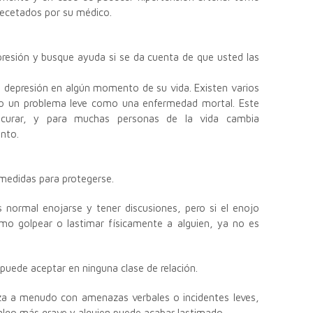
recetados por su médico.
presión y busque ayuda si se da cuenta de que usted las
e depresión en algún momento de su vida. Existen varios
nto un problema leve como una enfermedad mortal. Este
curar, y para muchas personas de la vida cambia
nto.
medidas para protegerse.
s normal enojarse y tener discusiones, pero si el enojo
mo golpear o lastimar físicamente a alguien, ya no es
 puede aceptar en ninguna clase de relación.
a a menudo con amenazas verbales o incidentes leves,
algo más grave y alguien puede acabar lastimado.