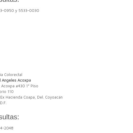
33-0950 y 5533-0030
l Angeles Acoxpa
 Acoxpa #430 1° Piso
orio 110
 Ex Hacienda Coapa, Del. Coyoacán
D.F.
ultas:
84-2048