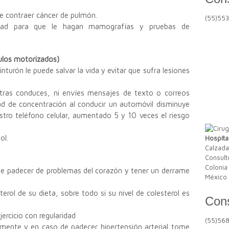
de contraer cáncer de pulmón.
(55)55
idad para que le hagan mamografías y pruebas de
ulos motorizados)
inturón le puede salvar la vida y evitar que sufra lesiones
ntras conduces, ni envíes mensajes de texto o correos
ad de concentración al conducir un automóvil disminuye
tro teléfono celular, aumentado 5 y 10 veces el riesgo
ol.
Hospita
Calzada
Consult
Colonia
 de padecer de problemas del corazón y tener un derrame
México 
erol de su dieta, sobre todo si su nivel de colesterol es
Cons
ercicio con regularidad
(55)56
mente y en caso de padecer hipertensión arterial tome