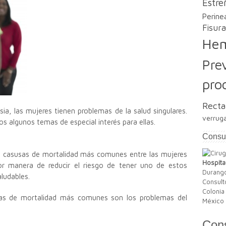
Estre
Perinea
Fisura
Hem
Pre
pro
Recta
a, las mujeres tienen problemas de la salud singulares.
verrug
s algunos temas de especial interés para ellas.
Consul
co casusas de mortalidad más comunes entre las mujeres
Hospita
 manera de reducir el riesgo de tener uno de estos
Durango
ludables.
Consult
Colonia
sas de mortalidad más comunes son los problemas del
México 
Cons