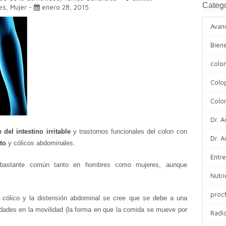
Catego
es
,
Mujer
-
enero 28, 2015
Avan
Bien
colo
Colo
Color
Dr. A
del intestino irritable
y trastornos funcionales del colon con
Dr. A
to
y cólicos abdominales.
Entre
es bastante común tanto en hombres como mujeres, aunque
Nutri
proc
 cólico y la distensión abdominal se cree que se debe a una
alidades en la movilidad (la forma en que la comida se mueve por
Radi