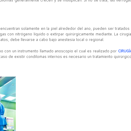
ondilomas generalmente crecen y se multiplican. Si no se trata, las verru
encuentran solamente en la piel alrededor del ano, pueden ser tratado
gas con nitrógeno líquido o extirpar quirúrgicamente mediante. La cirugía
tos, debe llevarse a cabo bajo anestesia local o regional.
no con un instrumento llamado anoscopio el cual es realizado por
CIRUGÍ
caso de existir condilomas internos es necesario un tratamiento quirúrgico