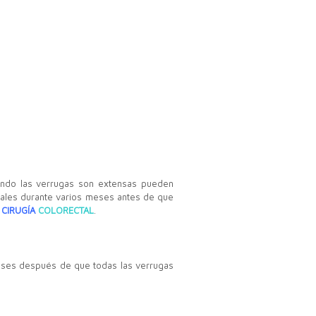
uando las verrugas son extensas pueden
rmales durante varios meses antes de que
n
CIRUGÍA
COLORECTAL
.
meses después de que todas las verrugas