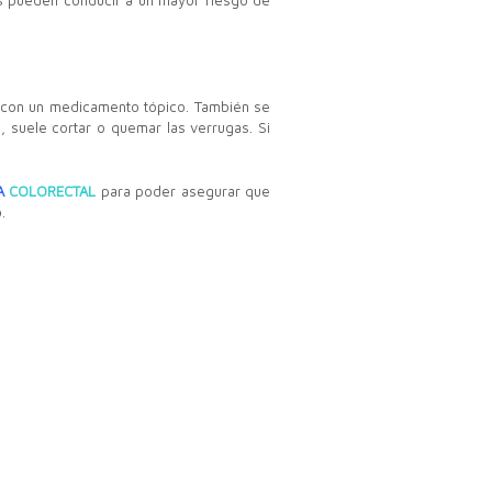
gas pueden conducir a un mayor riesgo de
s con un medicamento tópico. También se
, suele cortar o quemar las verrugas. Si
A
COLORECTAL
para poder asegurar que
.