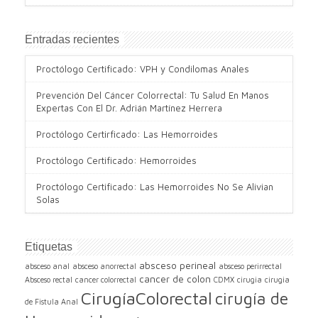
Entradas recientes
Proctólogo Certificado: VPH y Condilomas Anales
Prevención Del Cáncer Colorrectal: Tu Salud En Manos
Expertas Con El Dr. Adrián Martínez Herrera
Proctólogo Certirficado: Las Hemorroides
Proctólogo Certificado: Hemorroides
Proctólogo Certificado: Las Hemorroides No Se Alivian
Solas
Etiquetas
absceso perineal
absceso anal
absceso anorrectal
absceso perirrectal
cancer de colon
Absceso rectal
cancer colorrectal
CDMX
cirugia
cirugia
CirugíaColorectal
cirugía de
de Fistula Anal