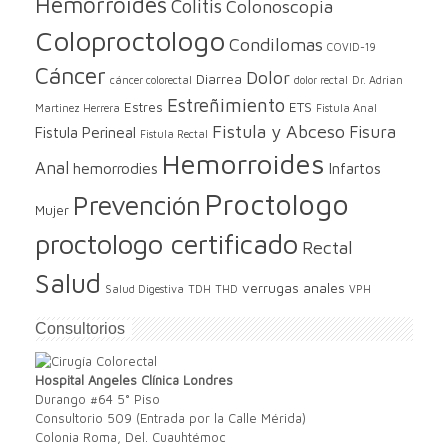
Hemorroides
Colitis
Colonoscopia
Coloproctologo
Condilomas
COVID-19
Cáncer
Dolor
Diarrea
cáncer colorectal
dolor rectal
Dr. Adrian
Estreñimiento
Estres
ETS
Martinez Herrera
Fistula Anal
Fistula y Abceso
Fisura
Fistula Perineal
Fistula Rectal
Hemorroides
Anal
hemorrodies
Infartos
Proctologo
Prevención
Mujer
proctologo certificado
Rectal
Salud
verrugas anales
Salud Digestiva
TDH
THD
VPH
Consultorios
Hospital Angeles Clínica Londres
Durango #64 5° Piso
Consultorio 509 (Entrada por la Calle Mérida)
Colonia Roma, Del. Cuauhtémoc