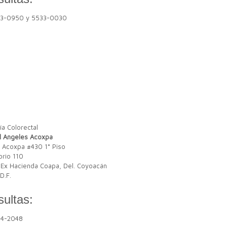
33-0950 y 5533-0030
l Angeles Acoxpa
 Acoxpa #430 1° Piso
orio 110
 Ex Hacienda Coapa, Del. Coyoacán
D.F.
ultas:
84-2048