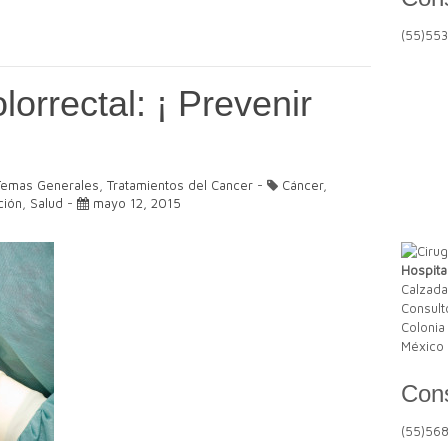
(55)55
orrectal: ¡ Prevenir
Temas Generales
,
Tratamientos del Cancer
-
Cáncer
,
ción
,
Salud
-
mayo 12, 2015
Hospita
Calzada
Consult
Colonia
México 
Cons
(55)56