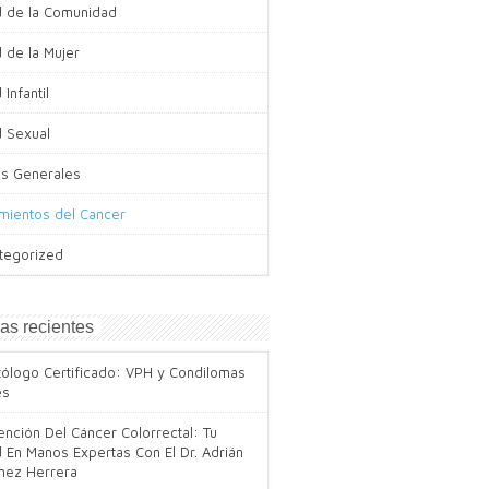
d de la Comunidad
 de la Mujer
 Infantil
d Sexual
s Generales
amientos del Cancer
tegorized
as recientes
tólogo Certificado: VPH y Condilomas
es
nción Del Cáncer Colorrectal: Tu
 En Manos Expertas Con El Dr. Adrián
ínez Herrera