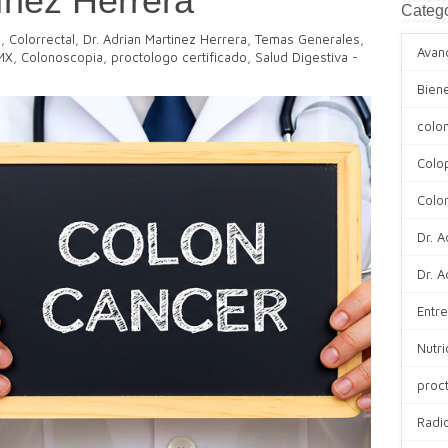
ínez Herrera
Catego
a
,
Colorrectal
,
Dr. Adrian Martinez Herrera
,
Temas Generales
,
Avan
MX
,
Colonoscopia
,
proctologo certificado
,
Salud Digestiva
-
Bien
colo
Colo
Color
Dr. A
Dr. A
Entre
Nutri
proc
Radi