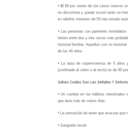
•
El
90 por ciento de los
casos
nuevos oc
no discrimina y puede ocurrir tanto en h
en adultos menores de 50 han estado au
•
Las personas con parientes inmediatos 
tienen entre dos y tres veces más probabi
historial familiar. Aquellos con un histori
de los
4
0 años.
•
La tasa de supervivencia de 5 años p
(confinado al colon o al recto) es de 90 por
Sabes Cuales Son Las
Señales
Y S
íntom
•
Un cambio en los hábitos intestinales 
que dura más de varios días.
•
La sensación de tener que evacuar que no
•
Sang
rado
rectal.