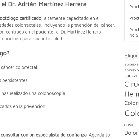
 el Dr. Adrián Martínez Herrera
Proc
roctólogo certificado
, altamente capacitado en el
Proc
ades colorrectales, incluyendo la prevención del cáncer.
Proc
n centrada en el paciente, el Dr. Martínez Herrera
No S
 oportuno para cuidar tu salud.
ogo?
Etique
absceso a
 cáncer colorrectal.
absceso pe
cancer 
 persistentes.
Ciru
Hem
e has realizado una colonoscopía.
Colon
ocados en la prevención.
Col
COVID-1
Dolor
:
consultar con un especialista de confianza
. Agenda tu