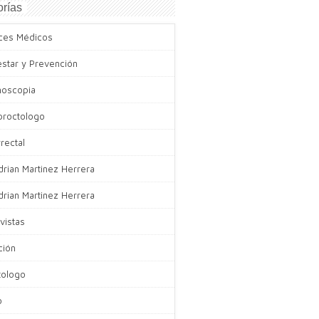
rías
ces Médicos
estar y Prevención
noscopia
proctologo
rectal
drian Martinez Herrera
drian Martinez Herrera
vistas
ción
tologo
o