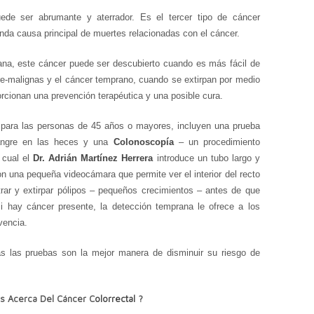
uede ser abrumante y aterrador. Es el tercer tipo de cáncer
a causa principal de muertes relacionadas con el cáncer.
ana, este cáncer puede ser descubierto cuando es más fácil de
pre-malignas y el cáncer temprano, cuando se extirpan por medio
cionan una prevención terapéutica y una posible cura.
para las personas de 45 años o mayores, incluyen una prueba
angre en las heces y una
Colonoscopía
– un procedimiento
 cual el
Dr. Adrián Martínez Herrera
introduce un tubo largo y
 con una pequeña videocámara que permite ver el interior del recto
ar y extirpar pólipos – pequeños crecimientos – antes de que
i hay cáncer presente, la detección temprana le ofrece a los
vencia.
as
las pruebas son la mejor manera de disminuir su riesgo de
es
A
cerca
D
el
C
áncer
C
olorrectal
?