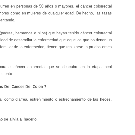
urren en personas de 50 años o mayores, el cáncer colorrectal
ombres como en mujeres de cualquier edad. De hecho, las tasas
mentando.
(padres, hermanos o hijos) que hayan tenido cáncer colorrectal
lidad de desarrollar la enfermedad que aquellos que no tienen un
al familiar de la enfermedad, tienen que realizarse la prueba antes
ara el cáncer colorrectal que se descubre en la etapa local
 ciento.
as
D
e
l
C
áncer
D
el
C
olon
?
tal como diarrea, estreñimiento o estrechamiento de las heces,
 se alivia al hacerlo.