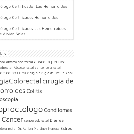
tólogo Certirficado: Las Hemorroides
tólogo Certificado: Hemorroides
tólogo Certificado: Las Hemorroides
e Alivian Solas
tas
absceso perineal
nal
absceso anorrectal
rirrectal
Absceso rectal
cancer colorrectal
de colon
CDMX
cirugia
cirugia de Fistula Anal
gíaColorectal
cirugía de
orroides
Colitis
oscopia
oproctologo
Condilomas
Cáncer
Diarrea
9
cáncer colorectal
Estres
dolor rectal
Dr. Adrian Martinez Herrera