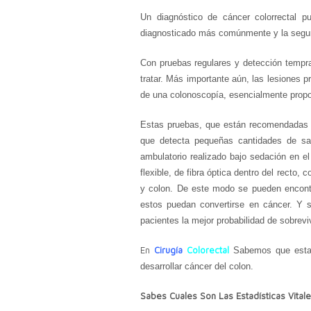
Un diagnóstico de cáncer colorrectal p
diagnosticado más comúnmente y la segund
Con pruebas regulares y detección tempr
tratar. Más importante aún, las lesiones 
de una colonoscopía, esencialmente propor
Estas pruebas, que están recomendadas 
que detecta pequeñas cantidades de s
ambulatorio realizado bajo sedación en el
flexible, de fibra óptica dentro del recto,
y colon. De este modo se pueden encontr
estos puedan convertirse en cáncer. Y s
pacientes la mejor probabilidad de sobrevi
En
Cirugía
Colorectal
Sabemos que
est
desarrollar cáncer del colon.
Sabes Cuales Son Las
Estadísticas
V
ital