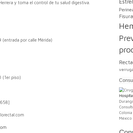
Estre
Herrera y toma el control de tu salud digestiva.
Perinea
Fisura
Hem
Pre
 (entrada por calle Mérida)
pro
Recta
verrug
 (1er piso)
Consul
Hospita
Durango
658]
Consult
Colonia
lorectal.com
México 
.com
Cons