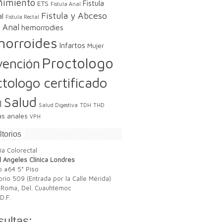
ñimiento
Fistula
ETS
Fistula Anal
Fistula y Abceso
l
Fistula Rectal
 Anal
hemorrodies
orroides
Infartos
Mujer
Proctologo
vención
ctologo certificado
Salud
l
Salud Digestiva
TDH
THD
as anales
VPH
torios
l Angeles Clínica Londres
 #64 5° Piso
orio 509 (Entrada por la Calle Mérida)
 Roma, Del. Cuauhtémoc
D.F.
ultas: