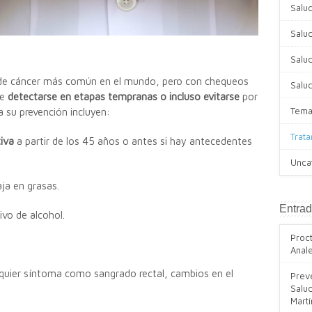
Salu
Salud
Salud
o de cáncer más común en el mundo, pero con chequeos
Salu
de
detectarse en etapas tempranas o incluso evitarse
por
Tema
 su prevención incluyen:
Trat
iva
a partir de los 45 años o antes si hay antecedentes
Unca
aja en grasas.
Entrad
ivo de alcohol.
Proc
Anal
lquier síntoma como sangrado rectal, cambios en el
Preve
Salud
Mart