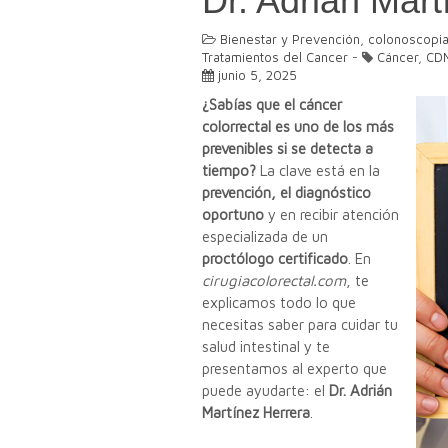
Dr. Adrián Mart
Bienestar y Prevención
,
colonoscopi
Tratamientos del Cancer
-
Cáncer
,
CD
junio 5, 2025
¿Sabías que el cáncer
colorrectal es uno de los más
prevenibles si se detecta a
tiempo?
La clave está en la
prevención, el diagnóstico
oportuno
y en recibir atención
especializada de un
proctólogo certificado
. En
cirugiacolorectal.com
, te
explicamos todo lo que
necesitas saber para cuidar tu
salud intestinal y te
presentamos al experto que
puede ayudarte: el
Dr. Adrián
Martínez Herrera
.