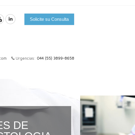
NTOS DE
Solicite su Consulta
IA EN
IDES
n
.com
Urgencias:
044 (55) 3899-8658
S