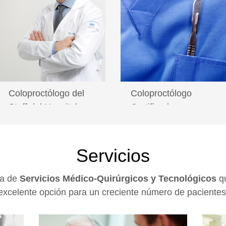
Coloproctólogo del
Coloproctólogo
Staff del Hospital
Certificado
Angeles Clínica
Londres
Lea más
Lea más
Servicios
ma de
Servicios Médico-Quirúrgicos y Tecnológicos
qu
excelente opción para un creciente número de pacientes