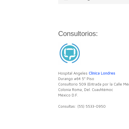
En CIRUGIA COLORECTAL empleamos
innovadoras tecnologías para el diagn
Lea más
Consultorios:
Hospital Angeles
Clínica Londres
Durango #64 5° Piso
Consultorio 509 (Entrada por la Calle Mé
Colonia Roma, Del. Cuauhtémoc
México D.F.
Consultas: (55) 5533-0950