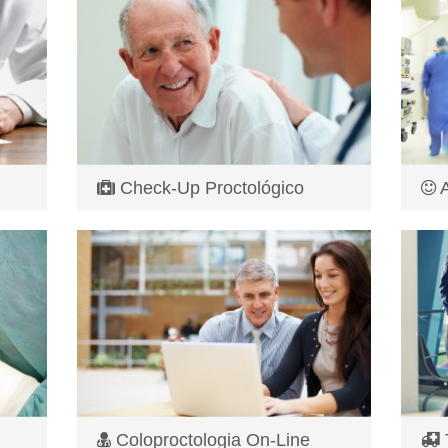
Check-Up Proctológico
A
cadas
La importancia de un Check-Up
Líde
Proctológico ayudara a detectar etapas ...
Alta
Lea más
Le
Coloproctologia On-Line