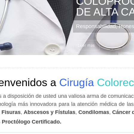
INTEGRAL
COLOPROC
DE ALTA C
Responsabilidad, Honest
Leer más
envenidos a
Cirugía
Colorec
a disposición de usted una valiosa arma de comunicaci
cnología más innovadora para la atención médica de la
,
Fisuras
,
Abscesos y Fístulas
,
Condilomas
,
Cáncer 
–
Proctólogo Certificado.