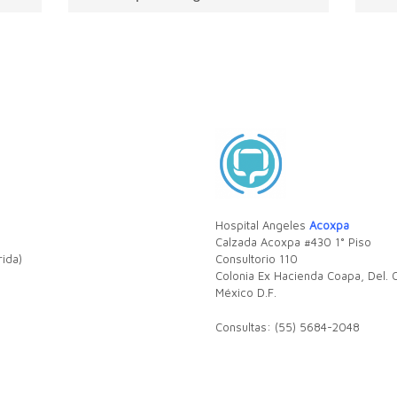
CIRUGIA COLORECTAL Proporciona
El t
...
atención médica virtual al establecer...
COLO
Médi
Lea más
Le
Hospital Angeles
Acoxpa
Calzada Acoxpa #430 1° Piso
rida)
Consultorio 110
Colonia Ex Hacienda Coapa, Del.
México D.F.
Consultas: (55) 5684-2048