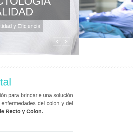
ES DE
TOLOGIA
ALIDAD
idad y Eficiencia
tal
ón para brindarle una solución
s enfermedades del colon y del
de Recto y Colon
.