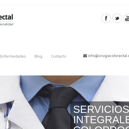
TRATAMIE
VANGUARD
HEMORRO
Con Calidad de Atenció
info@cirugiacolorectal
Enfermedades
Blog
Contacto
Leer más
SERVICIO