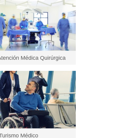
tención Médica Quirúrgica
r en la Atención Médica Quirúrgica de
 Especialidad CIRUGI...
a más
Turismo Médico